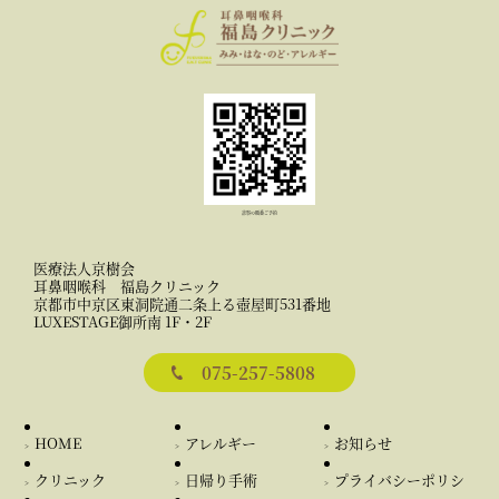
診察の順番ご予約
医療法人京樹会
耳鼻咽喉科 福島クリニック
京都市中京区東洞院通二条上る壺屋町531番地
LUXESTAGE御所南 1F・2F
075-257-5808
HOME
アレルギー
お知らせ
クリニック
日帰り手術
プライバシー
ポリシ